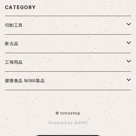
CATEGORY
切削工具
ドリル
新古品
ソリッドドリル（超硬/ハイス/他）
エンドミル
お得セット品
工場用品
段付きドリル・座繰りドリル
超硬エンドミル
タップ
切削工具
安全・保護用品
健康食品 NIWA製品
ヘッド交換式ドリル
ハイスエンドミル
ハンドタップ
ドリル
ヘルメット
リーマ
配管部品
ニワメイツ21 [送料無料]
ヘッド交換式ドリル用ホルダ
© tomashop
スパイラルタップ
エンドミル
ストレートリーマ・ハンドリーマ
継手
チップ
治具
ニワAOAFスペシャル[送料無料]
Powered by
刃先交換式ドリル用チップ
ポイントタップ
タップ
スパイラルリーマ・ヘリカルリーマ
外径用・内径用チップ
コレット
測定工具
ロイヤルセレクト [送料無料]