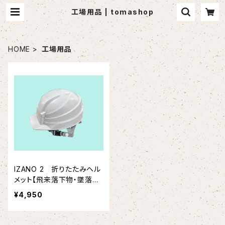
工場用品 | tomashop
HOME
工場用品
IZANO 2 折りたたみヘル
メット【飛来落下物・墜落時
保護兼用】（DICプラスチッ
¥4,950
ク）