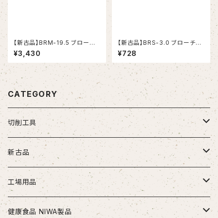
【新古品】BRM-19.5 ブローチ
【新古品】BRS-3.0 ブローチリ
リーマ モールステーパシャンク
ーマ ストレートシャンク（日研工
¥3,430
¥728
（日研工作所）
作所）
CATEGORY
切削工具
ドリル
新古品
ソリッドドリル（超硬/ハイス/他）
エンドミル
お得セット品
工場用品
段付きドリル・座繰りドリル
超硬エンドミル
タップ
切削工具
安全・保護用品
健康食品 NIWA製品