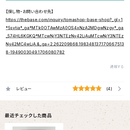
【探し物・お問い合わせ先】
https://thebase.com/inquiry/tomashop-base-shop?_gl=1
*5svtia*_ga*MTk0OTAwMzA0OS4xNzA2MDgwNzgy*_ga
_574HL6KGKQ*MTcwNjY3NTEzNy42LjAuMTcwNjY3NTEz
Ny42MC4wLjA.&_ga=2.262209868.198348137.170667513
8-1949003049.1706080782
通報する
レビュー
(4)
最近チェックした商品