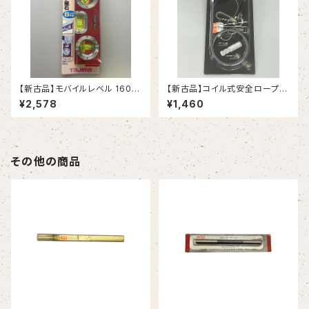
【新古品】モバイルレベル 160
【新古品】コイル式安全ロープ
㎜ レッド（タジマ）
極太（タジマ）
¥2,578
¥1,460
その他の商品