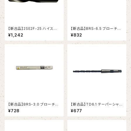
【新古品】2SE2F-25 ハイスエ
【新古品】BRS-6.5 ブローチリ
ンドミル(YG-1)
ーマ ストレートシャンク（日研工
¥1,242
¥832
作所）
【新古品】BRS-3.0 ブローチリ
【新古品】TD6.1 テーパーシャン
ーマ ストレートシャンク（日研工
クドリル 6.1xMT1 (理研製鋼）
¥728
¥677
作所）