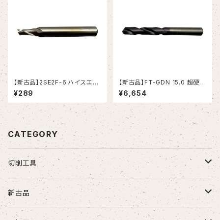
【新古品】2SE2F-6 ハイスエン
【新古品】FT-GDN 15.0 超硬ド
ドミル (YG-1)
リル (OSG)
¥289
¥6,654
CATEGORY
切削工具
ドリル
新古品