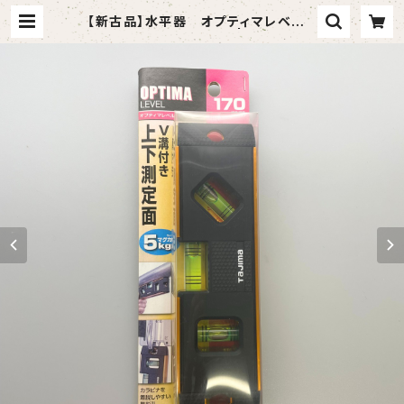
【新古品】水平器 オプティマレベル 1
70㎜ゴールド（タジマ） | tomasho
p