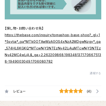
【探し物・お問い合わせ先】
https://thebase.com/inquiry/tomashop-base-shop?_gl=1
*5svtia*_ga*MTk0OTAwMzA0OS4xNzA2MDgwNzgy*_ga
_574HL6KGKQ*MTcwNjY3NTEzNy42LjAuMTcwNjY3NTEz
Ny42MC4wLjA.&_ga=2.262209868.198348137.170667513
8-1949003049.1706080782
通報する
レビュー
(4)