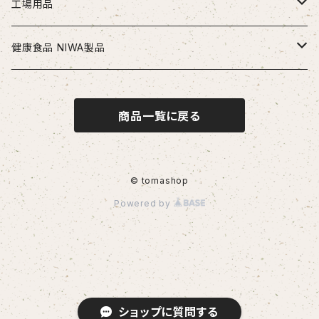
ソリッドドリル（超硬/ハイス/他）
エンドミル
お得セット品
工場用品
段付きドリル・座繰りドリル
超硬エンドミル
タップ
切削工具
安全・保護用品
健康食品 NIWA製品
ヘッド交換式ドリル
ハイスエンドミル
ハンドタップ
ドリル
ヘルメット
リーマ
配管部品
ニワメイツ21 [送料無料]
商品一覧に戻る
ヘッド交換式ドリル用ホルダ
スパイラルタップ
エンドミル
ストレートリーマ・ハンドリーマ
継手
チップ
治具
ニワAOAFスペシャル[送料無料]
刃先交換式ドリル用チップ
ポイントタップ
タップ
スパイラルリーマ・ヘリカルリーマ
外径用・内径用チップ
コレット
測定工具
ロイヤルセレクト [送料無料]
© tomashop
Powered by
刃先交換式ドリル用ホルダ
ロールタップ
リーマ
テーパリーマ
溝入れ用・突っ切り用チップ
コンベックス・巻尺
作業工具
センタリングドリル・センタードリル・スポットドリル
チップ
ねじ切り用チップ（旋盤）
ノギス・定規
カッター
その他
サイドカッター
ソケット
ショップに質問する