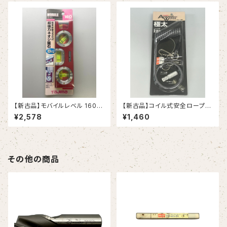
【新古品】モバイルレベル 160
【新古品】コイル式安全ロープ
㎜ レッド（タジマ）
極太（タジマ）
¥2,578
¥1,460
その他の商品