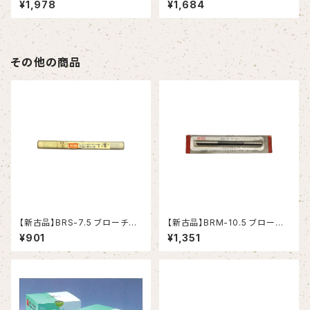
¥1,978
¥1,684
その他の商品
【新古品】BRS-7.5 ブローチリ
【新古品】BRM-10.5 ブローチ
ーマ ストレートシャンク（日研工
リーマ モールステーパシャンク
¥901
¥1,351
作所）
（日研工作所）