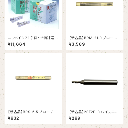
ニワメイツ２１（1個～2個）【送料
【新古品】BRM-21.0 ブローチ
無料】
リーマ モールステーパシャンク
¥11,664
¥3,569
（日研工作所）
【新古品】BRS-6.5 ブローチリ
【新古品】2SE2F-3 ハイスエン
ーマ ストレートシャンク（日研工
ドミル (YG-1)
¥832
¥289
作所）