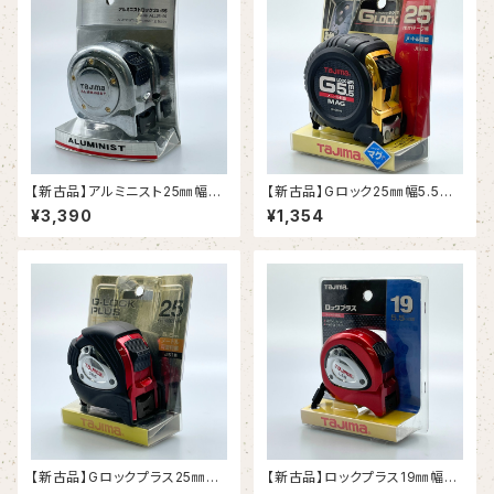
【新古品】アルミニスト25㎜幅5.
【新古品】Gロック25㎜幅5.5m
5m クロム（タジマ）
マグ爪（タジマ）
¥3,390
¥1,354
【新古品】Gロックプラス25㎜幅
【新古品】ロックプラス19㎜幅5.
5.5m （タジマ）
5m（タジマ）