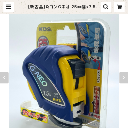
【新古品】QコンGネオ 25㎜幅x7.5m
（KDS) | tomashop