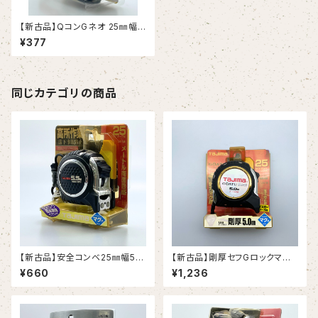
【新古品】QコンGネオ 25㎜幅x
7.5m（KDS)
¥377
同じカテゴリの商品
【新古品】安全コンベ25㎜幅5.5
【新古品】剛厚セフGロックマグ
m セフマグ（タジマ）
爪25㎜幅5m（タジマ）
¥660
¥1,236