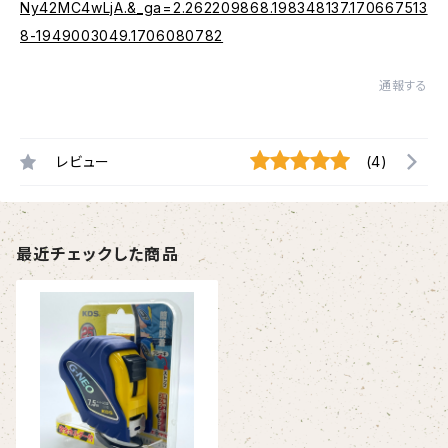
Ny42MC4wLjA.&_ga=2.262209868.198348137.170667513
8-1949003049.1706080782
通報する
レビュー
(4)
最近チェックした商品