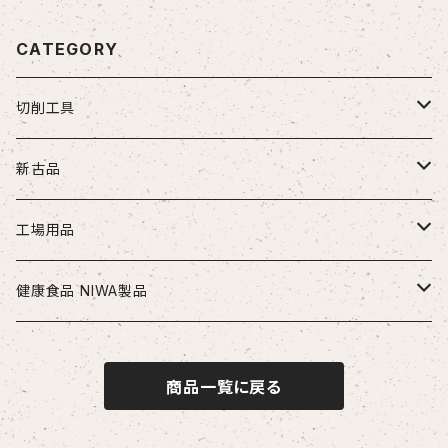
CATEGORY
切削工具
ドリル
新古品
ソリッドドリル（超硬/ハイス/他）
エンドミル
お得セット品
工場用品
段付きドリル・座繰りドリル
超硬エンドミル
タップ
切削工具
安全・保護用品
健康食品 NIWA製品
ヘッド交換式ドリル
ハイスエンドミル
ハンドタップ
ドリル
ヘルメット
リーマ
配管部品
ニワメイツ21 [送料無料]
商品一覧に戻る
ヘッド交換式ドリル用ホルダ
スパイラルタップ
エンドミル
ストレートリーマ・ハンドリーマ
継手
チップ
治具
ニワAOAFスペシャル[送料無料]