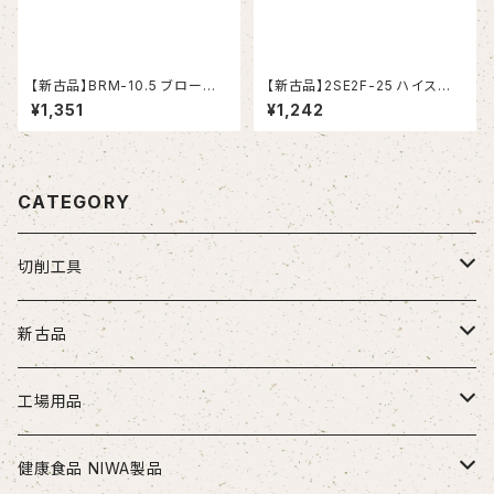
【新古品】BRM-10.5 ブローチ
【新古品】2SE2F-25 ハイスエ
リーマ モールステーパシャンク
ンドミル(YG-1)
¥1,351
¥1,242
（日研工作所）
CATEGORY
切削工具
ドリル
新古品
ソリッドドリル（超硬/ハイス/他）
エンドミル
お得セット品
工場用品
段付きドリル・座繰りドリル
超硬エンドミル
タップ
切削工具
安全・保護用品
健康食品 NIWA製品