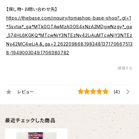
【探し物・お問い合わせ先】
https://thebase.com/inquiry/tomashop-base-shop?_gl=1
*5svtia*_ga*MTk0OTAwMzA0OS4xNzA2MDgwNzgy*_ga
_574HL6KGKQ*MTcwNjY3NTEzNy42LjAuMTcwNjY3NTEz
Ny42MC4wLjA.&_ga=2.262209868.198348137.170667513
8-1949003049.1706080782
通報する
レビュー
(4)
最近チェックした商品