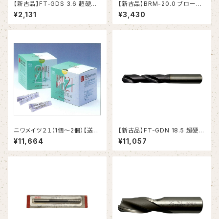
【新古品】FT-GDS 3.6 超硬ド
【新古品】BRM-20.0 ブローチ
リル (OSG)
リーマ モールステーパシャンク
¥2,131
¥3,430
（日研工作所）
ニワメイツ２１（1個～2個）【送料
【新古品】FT-GDN 18.5 超硬ド
無料】
リル (OSG)
¥11,664
¥11,057