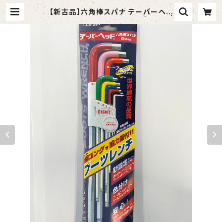
【新古品】六角棒スパナ テーパーヘッ
ド エキストラロング 9本組（エイト） |
tomashop