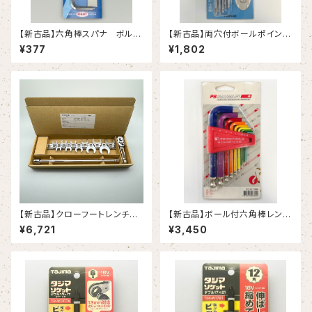
【新古品】六角棒スパナ ボルト
【新古品】両穴付ボールポイント
キャッチ テーパーヘッド エキス
レンチ 8本組（エイト）
¥377
¥1,802
トラロング（エイト）
【新古品】クローフートレンチセ
【新古品】ボール付六角棒レンチ
ット 3/8” （新日本ツール）
セット レインボー（PBスイスツ
¥6,721
¥3,450
ールズ）