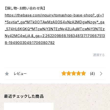
【探し物・お問い合わせ先】
https://thebase.com/inquiry/tomashop-base-shop?_gl=1
*5svtia*_ga*MTk0OTAwMzA0OS4xNzA2MDgwNzgy*_ga
_574HL6KGKQ*MTcwNjY3NTEzNy42LjAuMTcwNjY3NTEz
Ny42MC4wLjA.&_ga=2.262209868.198348137.170667513
8-1949003049.1706080782
通報する
レビュー
(4)
最近チェックした商品