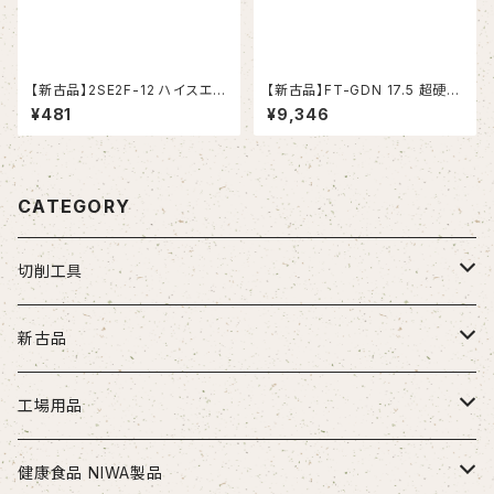
【新古品】2SE2F-12 ハイスエン
【新古品】FT-GDN 17.5 超硬ド
ドミル (YG-1)
リル (OSG)
¥481
¥9,346
CATEGORY
切削工具
ドリル
新古品
ソリッドドリル（超硬/ハイス/他）
エンドミル
お得セット品
工場用品
段付きドリル・座繰りドリル
超硬エンドミル
タップ
切削工具
安全・保護用品
健康食品 NIWA製品