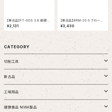
【新古品】FT-GDS 3.8 超硬ド
【新古品】BRM-20.0 ブローチ
リル (OSG)
リーマ モールステーパシャンク
¥2,131
¥3,430
（日研工作所）
CATEGORY
切削工具
ドリル
新古品
ソリッドドリル（超硬/ハイス/他）
エンドミル
お得セット品
工場用品
段付きドリル・座繰りドリル
超硬エンドミル
タップ
切削工具
安全・保護用品
健康食品 NIWA製品