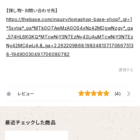
【探し物・お問い合わせ先】
https://thebase.com/inquiry/tomashop-base-shop?_gl=1
*5svtia*_ga*MTk0OTAwMzA0OS4xNzA2MDgwNzgy*_ga
_574HL6KGKQ*MTcwNjY3NTEzNy42LjAuMTcwNjY3NTEz
Ny42MC4wLjA.&_ga=2.262209868.198348137.170667513
8-1949003049.1706080782
通報する
レビュー
(4)
最近チェックした商品