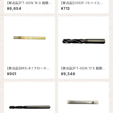
【新古品】FT-GDN 15.0 超硬ド
【新古品】2SE2F-13 ハイスエ
リル (OSG)
ンドミル (YG-1)
¥6,654
¥713
【新古品】BRS-8.1 ブローチリ
【新古品】FT-GDN 17.5 超硬ド
ーマ ストレートシャンク（日研工
リル (OSG)
¥901
¥9,346
作所）