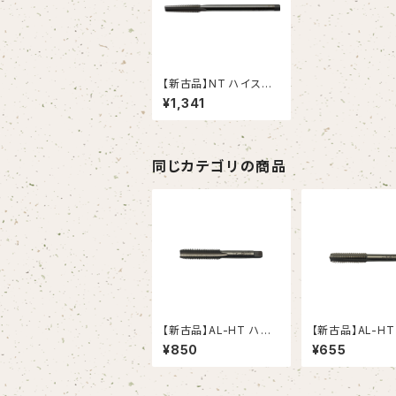
【新古品】NT ハイスナ
ットタップ M8X1.25
¥1,341
（OSG）
同じカテゴリの商品
【新古品】AL-HT ハン
【新古品】AL-HT
ドタップ Ｍ12X1.75 ア
ドタップ Ｍ10X1.
¥850
¥655
ルミニウム合金用（OS
ミニウム合金用（
G）