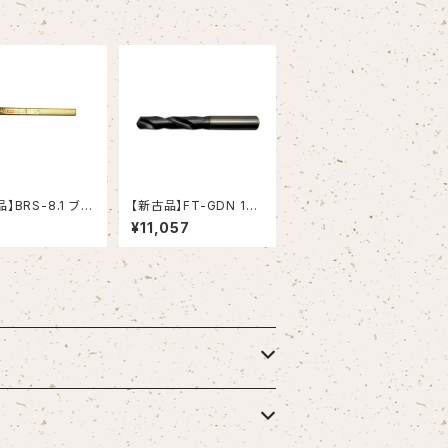
】BRS-8.1 ブロ
【新古品】FT-GDN 18.
トレートシ
5 超硬ドリル (OSG)
¥11,057
（日研工作所）