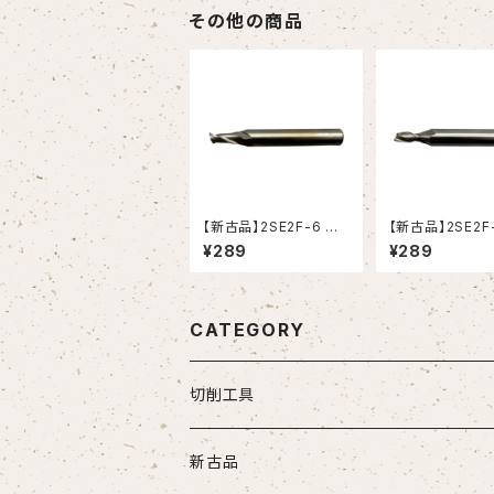
その他の商品
【新古品】2SE2F-6 ハ
【新古品】2SE2F
イスエンドミル (YG-1)
イスエンドミル (Y
¥289
¥289
CATEGORY
切削工具
ドリル
新古品