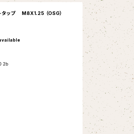
タップ M8X1.25 （OSG）
available
 2b