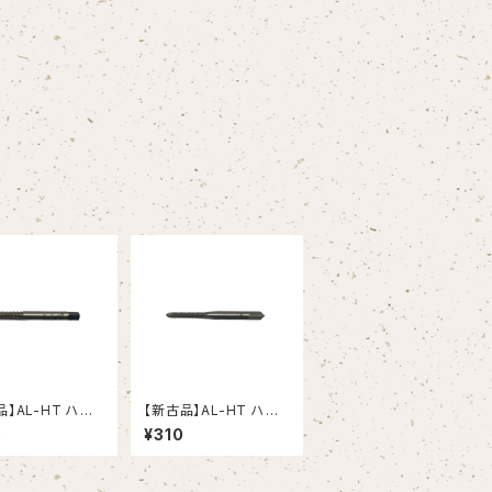
品】AL-HT ハン
【新古品】AL-HT ハン
 Ｍ6X1 アルミ
ドタップ Ｍ4X0.7 アル
8
¥310
合金用（OSG）
ミニウム合金用（OSG）