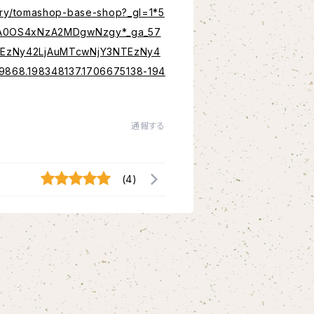
uiry/tomashop-base-shop?_gl=1*5
A0OS4xNzA2MDgwNzgy*_ga_57
EzNy42LjAuMTcwNjY3NTEzNy4
9868.198348137.1706675138-194
通報する
(4)