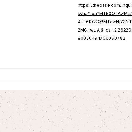
https://thebase.com/inq
svtia*_ga*MTk0OTAwMz
4HL6KGKQ*MTcwNjY3NT
2MC4wLjA.&_ga=2.26220
9003049.1706080782