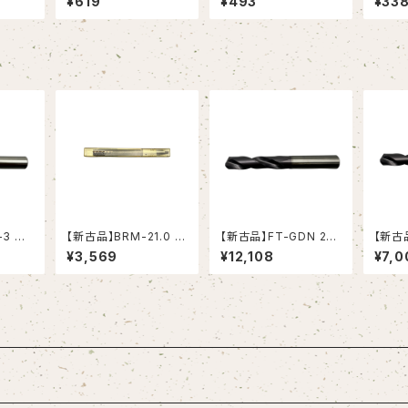
¥619
¥493
¥33
OSG）
ルミニウム合金用（OS
ミニウム合金用（OSG）
ニウム
G）
-3 ハ
【新古品】BRM-21.0 ブ
【新古品】FT-GDN 20.
【新古品
G-1)
ローチリーマ モールス
0 超硬ドリル (OSG)
0 超硬
¥3,569
¥12,108
¥7,0
テーパシャンク（日研工
作所）