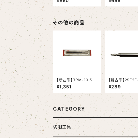
¥850
¥655
ルミニウム合金用（OS
ミニウム合金用（
G）
その他の商品
【新古品】BRM-10.5 ブ
【新古品】2SE2F
ローチリーマ モールス
イスエンドミル (Y
¥1,351
¥289
テーパシャンク（日研工
作所）
CATEGORY
切削工具