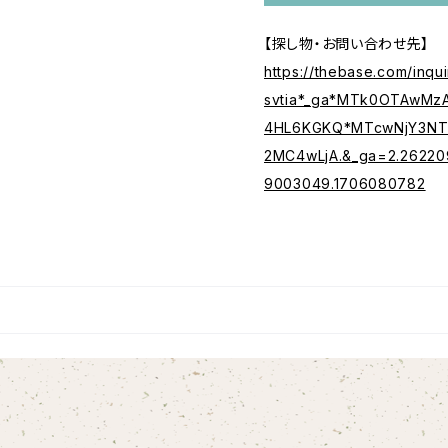
【探し物・お問い合わせ先】
https://thebase.com/inq
svtia*_ga*MTk0OTAwMz
4HL6KGKQ*MTcwNjY3NT
2MC4wLjA.&_ga=2.26220
9003049.1706080782