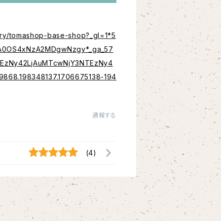
uiry/tomashop-base-shop?_gl=1*5
A0OS4xNzA2MDgwNzgy*_ga_57
EzNy42LjAuMTcwNjY3NTEzNy4
9868.198348137.1706675138-194
通報する
(4)