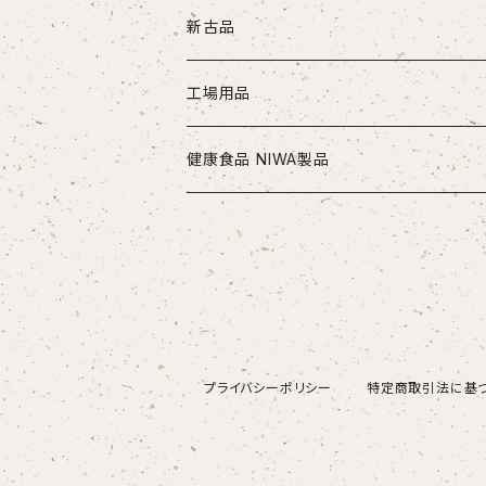
ドリル
新古品
ソリッドドリル（超硬/ハイス/他）
エンドミル
お得セット品
工場用品
段付きドリル・座繰りドリル
超硬エンドミル
タップ
切削工具
安全・保護用品
健康食品 NIWA製品
ヘッド交換式ドリル
ハイスエンドミル
ハンドタップ
ドリル
ヘルメット
リーマ
配管部品
ニワメイツ21 [送料無料]
ヘッド交換式ドリル用ホルダ
スパイラルタップ
エンドミル
ストレートリーマ・ハンドリーマ
継手
チップ
治具
ニワAOAFスペシャル[送料無料]
刃先交換式ドリル用チップ
ポイントタップ
タップ
スパイラルリーマ・ヘリカルリーマ
外径用・内径用チップ
コレット
測定工具
ロイヤルセレクト [送料無料]
プライバシーポリシー
特定商取引法に基
刃先交換式ドリル用ホルダ
ロールタップ
リーマ
テーパリーマ
溝入れ用・突っ切り用チップ
コンベックス・巻尺
作業工具
センタリングドリル・センタードリル・スポットドリル
チップ
ねじ切り用チップ（旋盤）
ノギス・定規
カッター