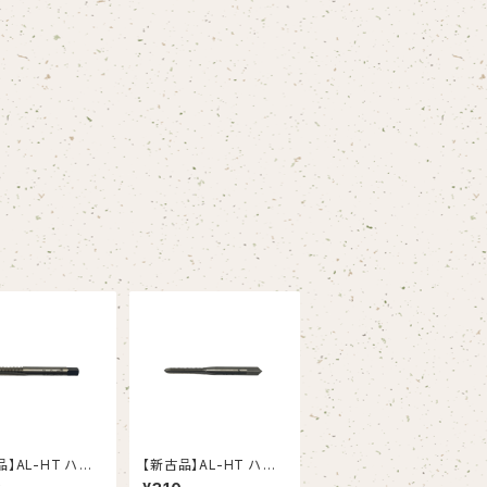
品】AL-HT ハン
【新古品】AL-HT ハン
 Ｍ6X1 アルミ
ドタップ Ｍ4X0.7 アル