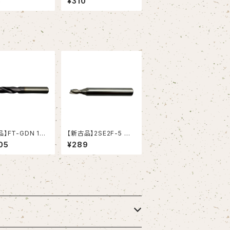
8
¥310
合金用（OSG）
ミニウム合金用（OSG）
】FT-GDN 16.
【新古品】2SE2F-5 ハ
ドリル (OSG)
イスエンドミル (YG-1)
05
¥289