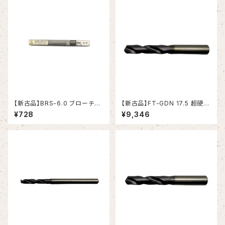
【新古品】BRS-6.0 ブローチリ
【新古品】FT-GDN 17.5 超硬ド
ーマ ストレートシャンク（日研工
リル (OSG)
¥728
¥9,346
作所）