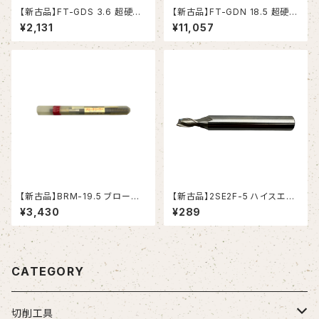
【新古品】FT-GDS 3.6 超硬ド
【新古品】FT-GDN 18.5 超硬ド
リル (OSG)
リル (OSG)
¥2,131
¥11,057
【新古品】BRM-19.5 ブローチ
【新古品】2SE2F-5 ハイスエン
リーマ モールステーパシャンク
ドミル (YG-1)
¥3,430
¥289
（日研工作所）
CATEGORY
切削工具