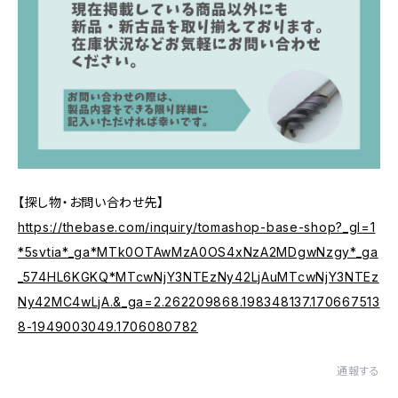
【探し物・お問い合わせ先】
https://thebase.com/inquiry/tomashop-base-shop?_gl=1
*5svtia*_ga*MTk0OTAwMzA0OS4xNzA2MDgwNzgy*_ga
_574HL6KGKQ*MTcwNjY3NTEzNy42LjAuMTcwNjY3NTEz
Ny42MC4wLjA.&_ga=2.262209868.198348137.170667513
8-1949003049.1706080782
通報する