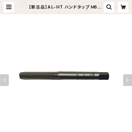
【新古品】AL-HT ハンドタップ Ｍ6X1
アルミニウム合金用（OSG） | toma
shop