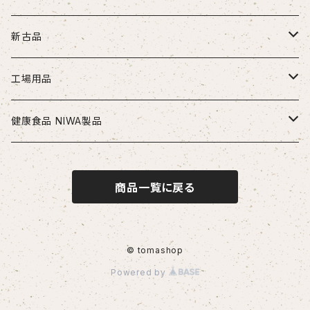
ドリル
新古品
ソリッドドリル（超硬/ハイス/他）
エンドミル
お得セット品
工場用品
段付きドリル・座繰りドリル
超硬エンドミル
タップ
切削工具
安全・保護用品
健康食品 NIWA製品
ヘッド交換式ドリル
ハイスエンドミル
ハンドタップ
ドリル
ヘルメット
リーマ
配管部品
ニワメイツ21 [送料無料]
商品一覧に戻る
ヘッド交換式ドリル用ホルダ
スパイラルタップ
エンドミル
ストレートリーマ・ハンドリーマ
継手
チップ
治具
ニワAOAFスペシャル[送料無料]
刃先交換式ドリル用チップ
ポイントタップ
タップ
スパイラルリーマ・ヘリカルリーマ
外径用・内径用チップ
コレット
測定工具
ロイヤルセレクト [送料無料]
© tomashop
Powered by
刃先交換式ドリル用ホルダ
ロールタップ
リーマ
テーパリーマ
溝入れ用・突っ切り用チップ
コンベックス・巻尺
作業工具