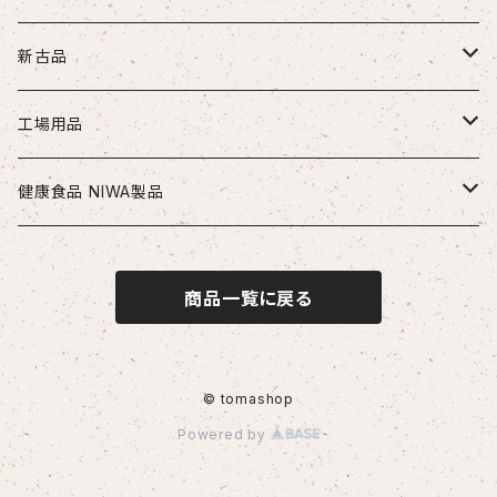
ドリル
新古品
ソリッドドリル（超硬/ハイス/他）
エンドミル
お得セット品
工場用品
段付きドリル・座繰りドリル
超硬エンドミル
タップ
切削工具
安全・保護用品
健康食品 NIWA製品
ヘッド交換式ドリル
ハイスエンドミル
ハンドタップ
ドリル
ヘルメット
リーマ
配管部品
ニワメイツ21 [送料無料]
商品一覧に戻る
ヘッド交換式ドリル用ホルダ
スパイラルタップ
エンドミル
ストレートリーマ・ハンドリーマ
継手
チップ
治具
ニワAOAFスペシャル[送料無料]
刃先交換式ドリル用チップ
ポイントタップ
タップ
スパイラルリーマ・ヘリカルリーマ
外径用・内径用チップ
コレット
測定工具
ロイヤルセレクト [送料無料]
© tomashop
Powered by
刃先交換式ドリル用ホルダ
ロールタップ
リーマ
テーパリーマ
溝入れ用・突っ切り用チップ
コンベックス・巻尺
作業工具