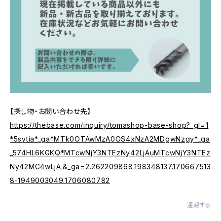
【探し物・お問い合わせ先】
https://thebase.com/inquiry/tomashop-base-shop?_gl=1
*5svtia*_ga*MTk0OTAwMzA0OS4xNzA2MDgwNzgy*_ga
_574HL6KGKQ*MTcwNjY3NTEzNy42LjAuMTcwNjY3NTEz
Ny42MC4wLjA.&_ga=2.262209868.198348137.170667513
8-1949003049.1706080782
通報する