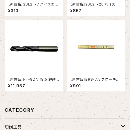
【新古品】2SE2F-7 ハイスエン
【新古品】2SE2F-20 ハイスエ
ドミル (YG-1)
ンドミル (YG-1)
¥310
¥857
【新古品】FT-GDN 18.5 超硬ド
【新古品】BRS-7.5 ブローチリ
リル (OSG)
ーマ ストレートシャンク（日研工
¥11,057
¥901
作所）
CATEGORY
切削工具