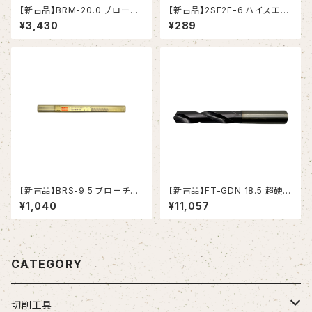
【新古品】BRM-20.0 ブローチ
【新古品】2SE2F-6 ハイスエン
リーマ モールステーパシャンク
ドミル (YG-1)
¥3,430
¥289
（日研工作所）
【新古品】BRS-9.5 ブローチリ
【新古品】FT-GDN 18.5 超硬ド
ーマ ストレートシャンク（日研工
リル (OSG)
¥1,040
¥11,057
作所）
CATEGORY
切削工具