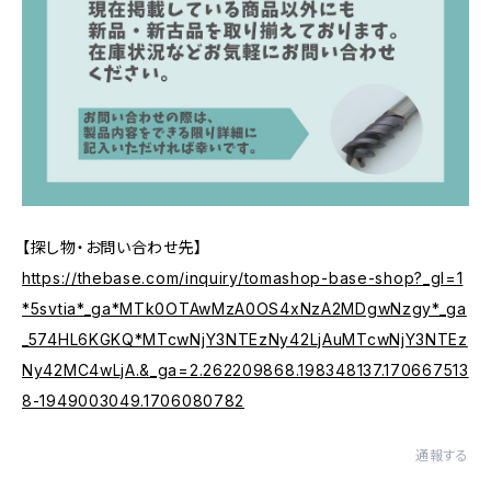
【探し物・お問い合わせ先】
https://thebase.com/inquiry/tomashop-base-shop?_gl=1
*5svtia*_ga*MTk0OTAwMzA0OS4xNzA2MDgwNzgy*_ga
_574HL6KGKQ*MTcwNjY3NTEzNy42LjAuMTcwNjY3NTEz
Ny42MC4wLjA.&_ga=2.262209868.198348137.170667513
8-1949003049.1706080782
通報する