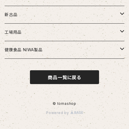
ドリル
新古品
ソリッドドリル（超硬/ハイス/他）
エンドミル
お得セット品
工場用品
段付きドリル・座繰りドリル
超硬エンドミル
タップ
切削工具
安全・保護用品
健康食品 NIWA製品
ヘッド交換式ドリル
ハイスエンドミル
ハンドタップ
ドリル
ヘルメット
リーマ
配管部品
ニワメイツ21 [送料無料]
商品一覧に戻る
ヘッド交換式ドリル用ホルダ
スパイラルタップ
エンドミル
ストレートリーマ・ハンドリーマ
継手
チップ
治具
ニワAOAFスペシャル[送料無料]
刃先交換式ドリル用チップ
ポイントタップ
タップ
スパイラルリーマ・ヘリカルリーマ
外径用・内径用チップ
コレット
測定工具
ロイヤルセレクト [送料無料]
© tomashop
Powered by
刃先交換式ドリル用ホルダ
ロールタップ
リーマ
テーパリーマ
溝入れ用・突っ切り用チップ
コンベックス・巻尺
作業工具