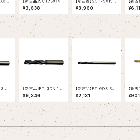
X090
【新古品】SCT75X140
【新古品】SCT75X150
【新古品
5X9X
サイドカッター 75X14X
サイドカッター 75X15X
サイド
¥3,638
¥3,960
¥6,1
25.4(岡崎精工）
25.4(岡崎精工）
X25.
-3 ハ
【新古品】FT-GDN 17.
【新古品】FT-GDS 3.7
【新古品
G-1)
5 超硬ドリル (OSG)
超硬ドリル (OSG)
ーチリーマ ス
¥9,346
¥2,131
¥901
ャンク