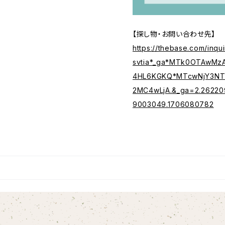
【探し物・お問い合わせ先】
https://thebase.com/inq
svtia*_ga*MTk0OTAwMz
4HL6KGKQ*MTcwNjY3NT
2MC4wLjA.&_ga=2.26220
9003049.1706080782