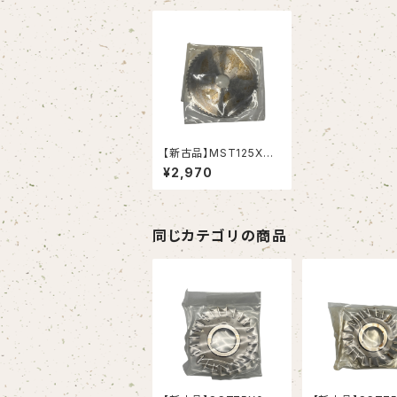
【新古品】MST125X02
5 メタルスリッテングソ
¥2,970
ー125X2.5X25.4 (岡
崎精工）
同じカテゴリの商品