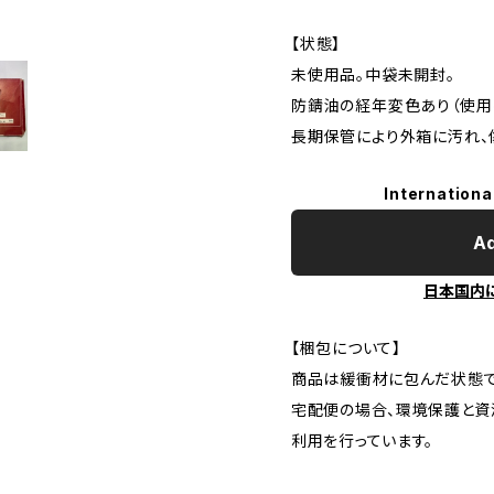
【状態】
未使用品。中袋未開封。
防錆油の経年変色あり（使用
長期保管により外箱に汚れ、
Internationa
Ad
日本国内
【梱包について】
商品は緩衝材に包んだ状態で
宅配便の場合、環境保護と資
利用を行っています。