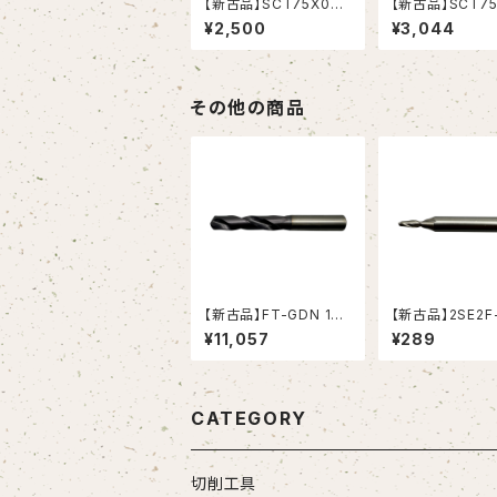
【新古品】SCT75X060
【新古品】SCT75
サイドカッター 75X6X
サイドカッター 7
¥2,500
¥3,044
25.4(岡崎精工）
25.4(岡崎精工）
その他の商品
【新古品】FT-GDN 18.
【新古品】2SE2F
5 超硬ドリル (OSG)
イスエンドミル (Y
¥11,057
¥289
CATEGORY
切削工具