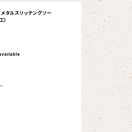
25 メタルスリッテングソー
精工）
available
ー