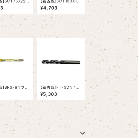
】SCT75X220
【新古品】SCT100X10
カッター 75X22
0 サイドカッター 100X
13
¥4,703
4(岡崎精工）
10X25.4(岡崎精工）
】BRS-8.1 ブロ
【新古品】FT-GDN 12.
トレートシ
0 超硬ドリル (OSG)
¥5,303
（日研工作所）