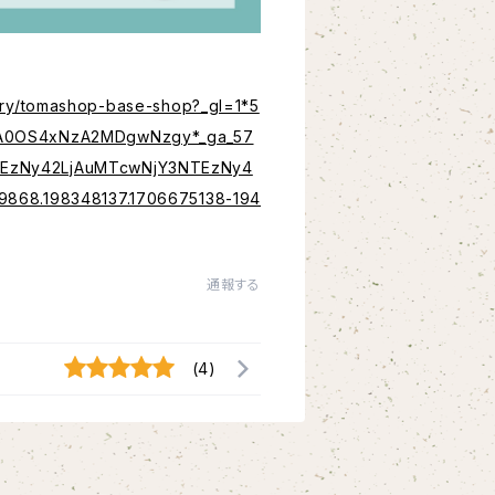
uiry/tomashop-base-shop?_gl=1*5
A0OS4xNzA2MDgwNzgy*_ga_57
EzNy42LjAuMTcwNjY3NTEzNy4
9868.198348137.1706675138-194
通報する
(4)