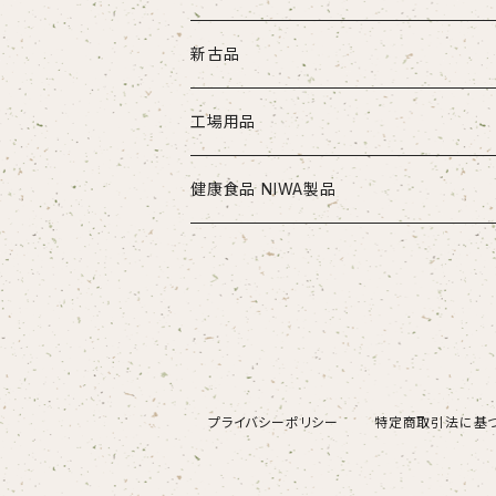
ドリル
新古品
ソリッドドリル（超硬/ハイス/他）
エンドミル
お得セット品
工場用品
段付きドリル・座繰りドリル
超硬エンドミル
タップ
切削工具
安全・保護用品
健康食品 NIWA製品
ヘッド交換式ドリル
ハイスエンドミル
ハンドタップ
ドリル
ヘルメット
リーマ
配管部品
ニワメイツ21 [送料無料]
ヘッド交換式ドリル用ホルダ
スパイラルタップ
エンドミル
ストレートリーマ・ハンドリーマ
継手
チップ
治具
ニワAOAFスペシャル[送料無料]
刃先交換式ドリル用チップ
ポイントタップ
タップ
スパイラルリーマ・ヘリカルリーマ
外径用・内径用チップ
コレット
測定工具
ロイヤルセレクト [送料無料]
プライバシーポリシー
特定商取引法に基
刃先交換式ドリル用ホルダ
ロールタップ
リーマ
テーパリーマ
溝入れ用・突っ切り用チップ
コンベックス・巻尺
作業工具
センタリングドリル・センタードリル・スポットドリル