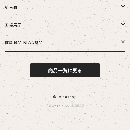
ドリル
新古品
ソリッドドリル（超硬/ハイス/他）
エンドミル
お得セット品
工場用品
段付きドリル・座繰りドリル
超硬エンドミル
タップ
切削工具
安全・保護用品
健康食品 NIWA製品
ヘッド交換式ドリル
ハイスエンドミル
ハンドタップ
ドリル
ヘルメット
リーマ
配管部品
ニワメイツ21 [送料無料]
商品一覧に戻る
ヘッド交換式ドリル用ホルダ
スパイラルタップ
エンドミル
ストレートリーマ・ハンドリーマ
継手
チップ
治具
ニワAOAFスペシャル[送料無料]
刃先交換式ドリル用チップ
ポイントタップ
タップ
スパイラルリーマ・ヘリカルリーマ
外径用・内径用チップ
コレット
測定工具
ロイヤルセレクト [送料無料]
© tomashop
Powered by
刃先交換式ドリル用ホルダ
ロールタップ
リーマ
テーパリーマ
溝入れ用・突っ切り用チップ
コンベックス・巻尺
作業工具
センタリングドリル・センタードリル・スポットドリル
チップ
ねじ切り用チップ（旋盤）
ノギス・定規
カッター