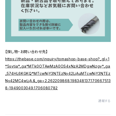
【探し物・お問い合わせ先】
https://thebase.com/inquiry/tomashop-base-shop?_gl=1
*5svtia*_ga*MTk0OTAwMzA0OS4xNzA2MDgwNzgy*_ga
_574HL6KGKQ*MTcwNjY3NTEzNy42LjAuMTcwNjY3NTEz
Ny42MC4wLjA.&_ga=2.262209868.198348137.170667513
8-1949003049.1706080782
通報する