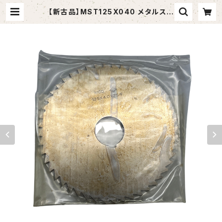
【新古品】MST125X040 メタルスリ
ッテングソー125X4X25.4 (岡崎精
工） | tomashop