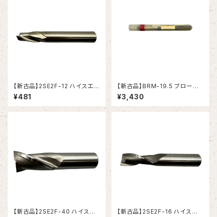
【新古品】2SE2F-12 ハイスエン
【新古品】BRM-19.5 ブローチ
ドミル (YG-1)
リーマ モールステーパシャンク
¥481
¥3,430
（日研工作所）
【新古品】2SE2F-40 ハイスエ
【新古品】2SE2F-16 ハイスエ