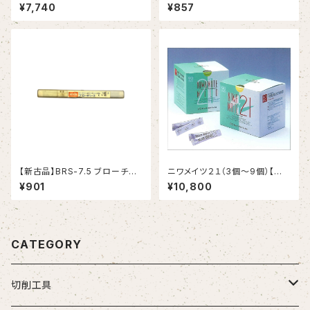
ンドミル (YG-1)
ンドミル (YG-1)
¥7,740
¥857
【新古品】BRS-7.5 ブローチリ
ニワメイツ２１（3個～9個）【送
ーマ ストレートシャンク（日研工
料無料】
¥901
¥10,800
作所）
CATEGORY
切削工具