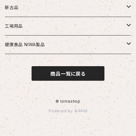
ドリル
新古品
ソリッドドリル（超硬/ハイス/他）
エンドミル
お得セット品
工場用品
段付きドリル・座繰りドリル
超硬エンドミル
タップ
切削工具
安全・保護用品
健康食品 NIWA製品
ヘッド交換式ドリル
ハイスエンドミル
ハンドタップ
ドリル
ヘルメット
リーマ
配管部品
ニワメイツ21 [送料無料]
商品一覧に戻る
ヘッド交換式ドリル用ホルダ
スパイラルタップ
エンドミル
ストレートリーマ・ハンドリーマ
継手
チップ
治具
ニワAOAFスペシャル[送料無料]
刃先交換式ドリル用チップ
ポイントタップ
タップ
スパイラルリーマ・ヘリカルリーマ
外径用・内径用チップ
コレット
測定工具
ロイヤルセレクト [送料無料]
© tomashop
Powered by
刃先交換式ドリル用ホルダ
ロールタップ
リーマ
テーパリーマ
溝入れ用・突っ切り用チップ
コンベックス・巻尺
作業工具
センタリングドリル・センタードリル・スポットドリル
チップ
ねじ切り用チップ（旋盤）
ノギス・定規
カッター