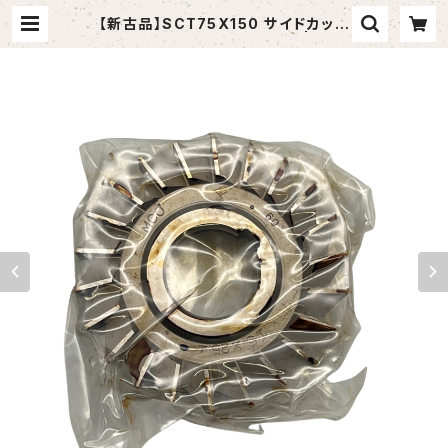
【新古品】SCT75X150 サイドカッタ
ー 75X15X25.4(岡崎精工） | tom
ashop