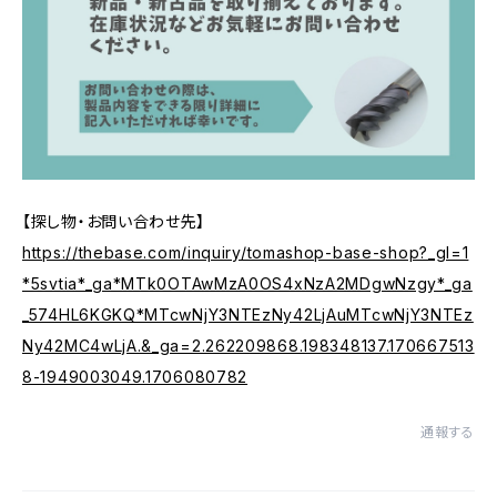
【探し物・お問い合わせ先】
https://thebase.com/inquiry/tomashop-base-shop?_gl=1
*5svtia*_ga*MTk0OTAwMzA0OS4xNzA2MDgwNzgy*_ga
_574HL6KGKQ*MTcwNjY3NTEzNy42LjAuMTcwNjY3NTEz
Ny42MC4wLjA.&_ga=2.262209868.198348137.170667513
8-1949003049.1706080782
通報する