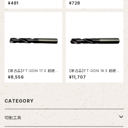
ドミル (YG-1)
ーマ ストレートシャンク（日研工
¥481
¥728
作所）
【新古品】FT-GDN 17.0 超硬ド
【新古品】FT-GDN 19.5 超硬ド
リル (OSG)
リル (OSG)
¥8,556
¥11,707
CATEGORY
切削工具