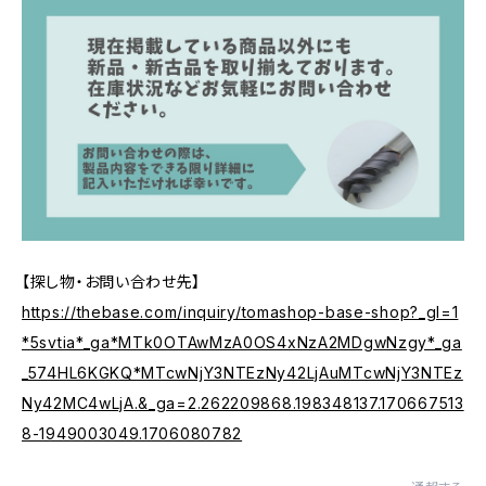
【探し物・お問い合わせ先】
https://thebase.com/inquiry/tomashop-base-shop?_gl=1
*5svtia*_ga*MTk0OTAwMzA0OS4xNzA2MDgwNzgy*_ga
_574HL6KGKQ*MTcwNjY3NTEzNy42LjAuMTcwNjY3NTEz
Ny42MC4wLjA.&_ga=2.262209868.198348137.170667513
8-1949003049.1706080782