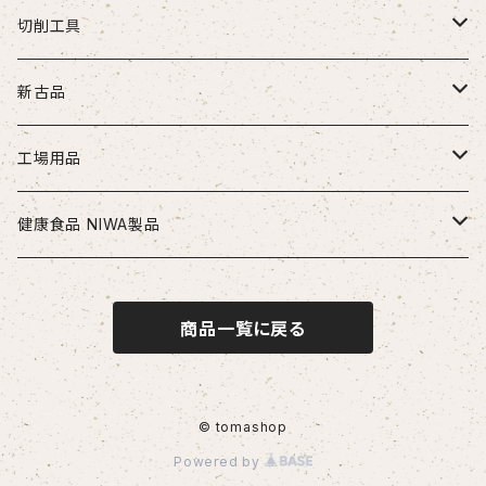
切削工具
ドリル
新古品
ソリッドドリル（超硬/ハイス/他）
エンドミル
お得セット品
工場用品
段付きドリル・座繰りドリル
超硬エンドミル
タップ
切削工具
安全・保護用品
健康食品 NIWA製品
ヘッド交換式ドリル
ハイスエンドミル
ハンドタップ
ドリル
ヘルメット
リーマ
配管部品
ニワメイツ21 [送料無料]
商品一覧に戻る
ヘッド交換式ドリル用ホルダ
スパイラルタップ
エンドミル
ストレートリーマ・ハンドリーマ
継手
チップ
治具
ニワAOAFスペシャル[送料無料]
刃先交換式ドリル用チップ
ポイントタップ
タップ
スパイラルリーマ・ヘリカルリーマ
外径用・内径用チップ
コレット
測定工具
ロイヤルセレクト [送料無料]
© tomashop
Powered by
刃先交換式ドリル用ホルダ
ロールタップ
リーマ
テーパリーマ
溝入れ用・突っ切り用チップ
コンベックス・巻尺