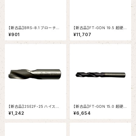
【新古品】BRS-8.1 ブローチリ
【新古品】FT-GDN 19.5 超硬ド
ーマ ストレートシャンク（日研工
リル (OSG)
¥901
¥11,707
作所）
【新古品】2SE2F-25 ハイスエ
【新古品】FT-GDN 15.0 超硬ド
ンドミル(YG-1)
リル (OSG)
¥1,242
¥6,654