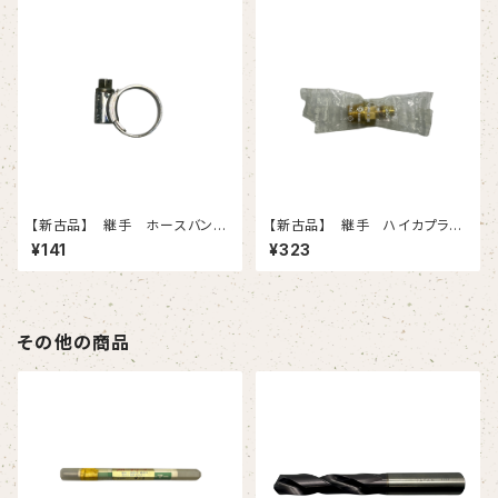
【新古品】 継手 ホースバン
【新古品】 継手 ハイカプラ
ド 0 15個入りセット
40PM-BSBM（日東工器）
¥141
¥323
その他の商品