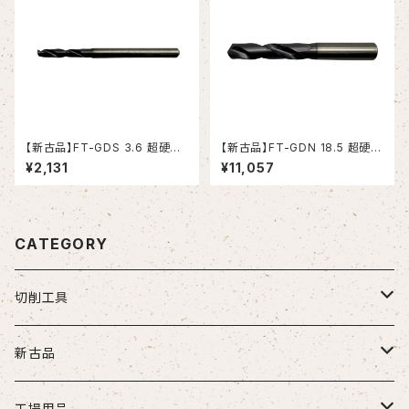
【新古品】FT-GDS 3.6 超硬ド
【新古品】FT-GDN 18.5 超硬ド
リル (OSG)
リル (OSG)
¥2,131
¥11,057
CATEGORY
切削工具
ドリル
新古品
ソリッドドリル（超硬/ハイス/他）
エンドミル
お得セット品
工場用品