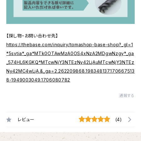
【探し物・お問い合わせ先】
https://thebase.com/inquiry/tomashop-base-shop?_gl=1
*5svtia*_ga*MTk0OTAwMzA0OS4xNzA2MDgwNzgy*_ga
_574HL6KGKQ*MTcwNjY3NTEzNy42LjAuMTcwNjY3NTEz
Ny42MC4wLjA.&_ga=2.262209868.198348137.170667513
8-1949003049.1706080782
通報する
レビュー
(4)