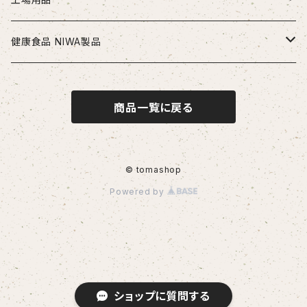
段付きドリル・座繰りドリル
超硬エンドミル
タップ
切削工具
安全・保護用品
健康食品 NIWA製品
ヘッド交換式ドリル
ハイスエンドミル
ハンドタップ
ドリル
ヘルメット
リーマ
配管部品
ニワメイツ21 [送料無料]
商品一覧に戻る
ヘッド交換式ドリル用ホルダ
スパイラルタップ
エンドミル
ストレートリーマ・ハンドリーマ
継手
チップ
治具
ニワAOAFスペシャル[送料無料]
刃先交換式ドリル用チップ
ポイントタップ
タップ
スパイラルリーマ・ヘリカルリーマ
外径用・内径用チップ
コレット
測定工具
ロイヤルセレクト [送料無料]
© tomashop
Powered by
刃先交換式ドリル用ホルダ
ロールタップ
リーマ
テーパリーマ
溝入れ用・突っ切り用チップ
コンベックス・巻尺
作業工具
センタリングドリル・センタードリル・スポットドリル
チップ
ねじ切り用チップ（旋盤）
ノギス・定規
カッター
その他
サイドカッター
ソケット
ショップに質問する