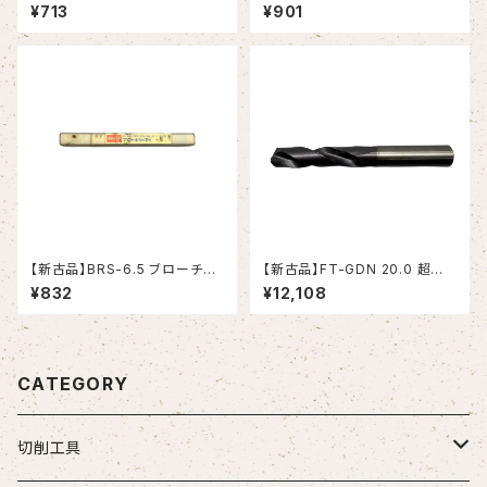
ンドミル (YG-1)
ーマ ストレートシャンク（日研工
¥713
¥901
作所）
【新古品】BRS-6.5 ブローチリ
【新古品】FT-GDN 20.0 超硬ド
ーマ ストレートシャンク（日研工
リル (OSG)
¥832
¥12,108
作所）
CATEGORY
切削工具