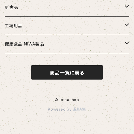
ドリル
新古品
ソリッドドリル（超硬/ハイス/他）
エンドミル
お得セット品
工場用品
段付きドリル・座繰りドリル
超硬エンドミル
タップ
切削工具
安全・保護用品
健康食品 NIWA製品
ヘッド交換式ドリル
ハイスエンドミル
ハンドタップ
ドリル
ヘルメット
リーマ
配管部品
ニワメイツ21 [送料無料]
商品一覧に戻る
ヘッド交換式ドリル用ホルダ
スパイラルタップ
エンドミル
ストレートリーマ・ハンドリーマ
継手
チップ
治具
ニワAOAFスペシャル[送料無料]
刃先交換式ドリル用チップ
ポイントタップ
タップ
スパイラルリーマ・ヘリカルリーマ
外径用・内径用チップ
コレット
測定工具
ロイヤルセレクト [送料無料]
© tomashop
Powered by
刃先交換式ドリル用ホルダ
ロールタップ
リーマ
テーパリーマ
溝入れ用・突っ切り用チップ
コンベックス・巻尺
作業工具
センタリングドリル・センタードリル・スポットドリル
チップ
ねじ切り用チップ（旋盤）
ノギス・定規
カッター