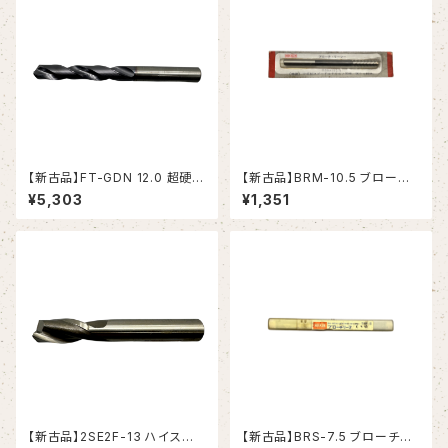
【新古品】FT-GDN 12.0 超硬ド
【新古品】BRM-10.5 ブローチ
リル (OSG)
リーマ モールステーパシャンク
¥5,303
¥1,351
（日研工作所）
【新古品】2SE2F-13 ハイスエ
【新古品】BRS-7.5 ブローチリ