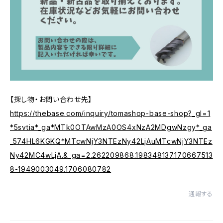
【探し物・お問い合わせ先】
https://thebase.com/inquiry/tomashop-base-shop?_gl=1
*5svtia*_ga*MTk0OTAwMzA0OS4xNzA2MDgwNzgy*_ga
_574HL6KGKQ*MTcwNjY3NTEzNy42LjAuMTcwNjY3NTEz
Ny42MC4wLjA.&_ga=2.262209868.198348137.170667513
8-1949003049.1706080782
通報する