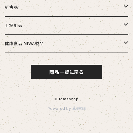
ドリル
新古品
ソリッドドリル（超硬/ハイス/他）
エンドミル
お得セット品
工場用品
段付きドリル・座繰りドリル
超硬エンドミル
タップ
切削工具
安全・保護用品
健康食品 NIWA製品
ヘッド交換式ドリル
ハイスエンドミル
ハンドタップ
ドリル
ヘルメット
リーマ
配管部品
ニワメイツ21 [送料無料]
商品一覧に戻る
ヘッド交換式ドリル用ホルダ
スパイラルタップ
エンドミル
ストレートリーマ・ハンドリーマ
継手
チップ
治具
ニワAOAFスペシャル[送料無料]
刃先交換式ドリル用チップ
ポイントタップ
タップ
スパイラルリーマ・ヘリカルリーマ
外径用・内径用チップ
コレット
測定工具
ロイヤルセレクト [送料無料]
© tomashop
Powered by
刃先交換式ドリル用ホルダ
ロールタップ
リーマ
テーパリーマ
溝入れ用・突っ切り用チップ
コンベックス・巻尺
作業工具
センタリングドリル・センタードリル・スポットドリル
チップ
ねじ切り用チップ（旋盤）
ノギス・定規
カッター