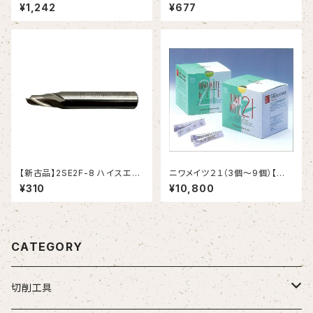
ンドミル(YG-1)
クドリル 6.1xMT1 (理研製鋼）
¥1,242
¥677
【新古品】2SE2F-8 ハイスエン
ニワメイツ２１（3個～9個）【送
ドミル (YG-1)
料無料】
¥310
¥10,800
CATEGORY
切削工具