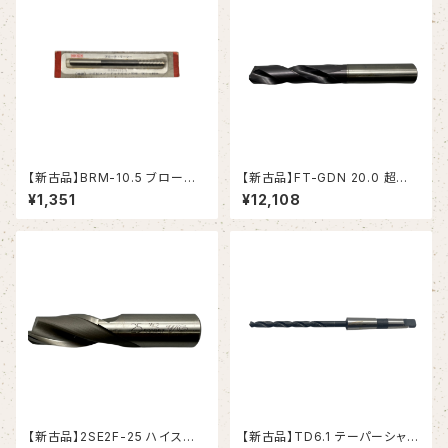
【新古品】BRM-10.5 ブローチ
【新古品】FT-GDN 20.0 超硬ド
リーマ モールステーパシャンク
リル (OSG)
¥1,351
¥12,108
（日研工作所）
【新古品】2SE2F-25 ハイスエ
【新古品】TD6.1 テーパーシャン