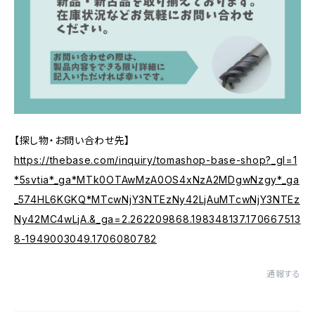
【探し物・お問い合わせ先】
https://thebase.com/inquiry/tomashop-base-shop?_gl=1
*5svtia*_ga*MTk0OTAwMzA0OS4xNzA2MDgwNzgy*_ga
_574HL6KGKQ*MTcwNjY3NTEzNy42LjAuMTcwNjY3NTEz
Ny42MC4wLjA.&_ga=2.262209868.198348137.170667513
8-1949003049.1706080782
通報する