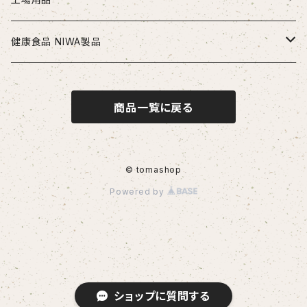
段付きドリル・座繰りドリル
超硬エンドミル
タップ
切削工具
安全・保護用品
健康食品 NIWA製品
ヘッド交換式ドリル
ハイスエンドミル
ハンドタップ
ドリル
ヘルメット
リーマ
配管部品
ニワメイツ21 [送料無料]
商品一覧に戻る
ヘッド交換式ドリル用ホルダ
スパイラルタップ
エンドミル
ストレートリーマ・ハンドリーマ
継手
チップ
治具
ニワAOAFスペシャル[送料無料]
刃先交換式ドリル用チップ
ポイントタップ
タップ
スパイラルリーマ・ヘリカルリーマ
外径用・内径用チップ
コレット
測定工具
ロイヤルセレクト [送料無料]
© tomashop
Powered by
刃先交換式ドリル用ホルダ
ロールタップ
リーマ
テーパリーマ
溝入れ用・突っ切り用チップ
コンベックス・巻尺
作業工具
センタリングドリル・センタードリル・スポットドリル
チップ
ねじ切り用チップ（旋盤）
ノギス・定規
カッター
その他
サイドカッター
ソケット
ショップに質問する