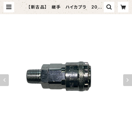
【新古品】 継手 ハイカプラ 200-
20SM（日東工器）2個入りセット | t
omashop