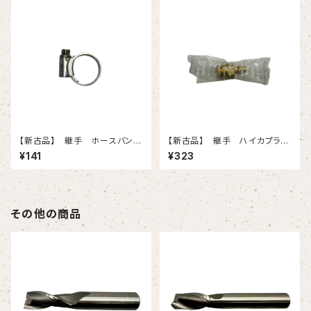
【新古品】 継手 ホースバン
【新古品】 継手 ハイカプラ
ド 0 15個入りセット
40PM-BSBM（日東工器）
¥141
¥323
その他の商品