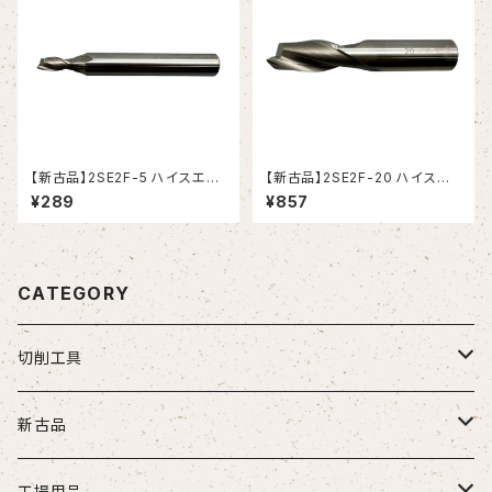
【新古品】2SE2F-5 ハイスエン
【新古品】2SE2F-20 ハイスエ
ドミル (YG-1)
ンドミル (YG-1)
¥289
¥857
CATEGORY
切削工具
ドリル
新古品
ソリッドドリル（超硬/ハイス/他）
エンドミル
お得セット品
工場用品