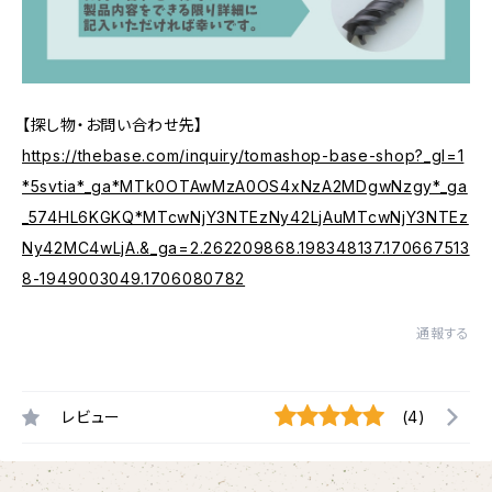
【探し物・お問い合わせ先】
https://thebase.com/inquiry/tomashop-base-shop?_gl=1
*5svtia*_ga*MTk0OTAwMzA0OS4xNzA2MDgwNzgy*_ga
_574HL6KGKQ*MTcwNjY3NTEzNy42LjAuMTcwNjY3NTEz
Ny42MC4wLjA.&_ga=2.262209868.198348137.170667513
8-1949003049.1706080782
通報する
レビュー
(4)